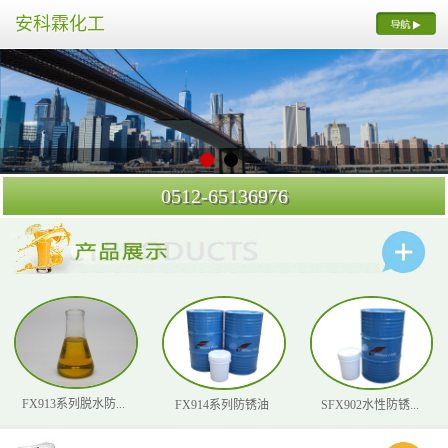
安科霖化工
0512-65136976
FX913系列脱水防...
FX914系列防锈油
SFX902水性防锈...