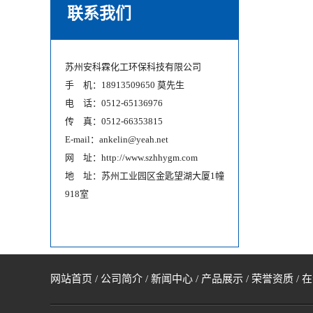
联系我们
苏州安科霖化工环保科技有限公司
手 机：18913509650 莫先生
电 话：0512-65136976
传 真：0512-66353815
E-mail：ankelin@yeah.net
网 址：http://www.szhhygm.com
地 址：苏州工业园区金匙望湖大厦1幢
918室
网站首页
/
公司简介
/
新闻中心
/
产品展示
/
荣誉资质
/
在