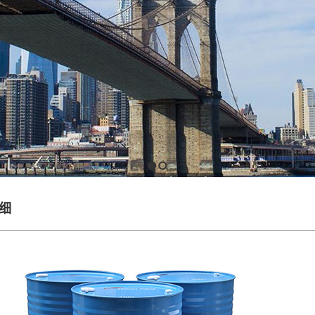
1
2
细