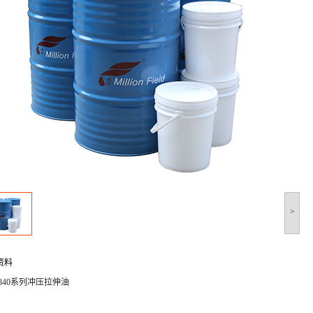
>
资料
F840系列冲压拉伸油